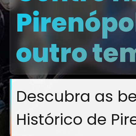
Pirenópo
outro te
Descubra as bel
Histórico de Pir