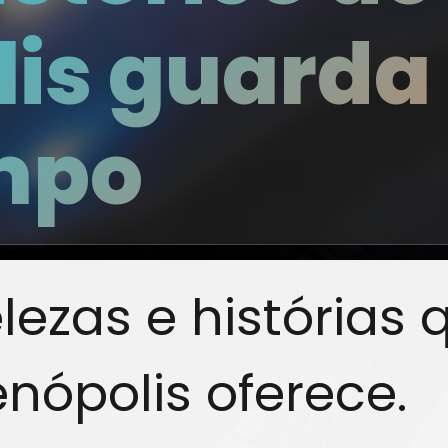
lis guarda
mpo
ezas e histórias 
enópolis oferece.