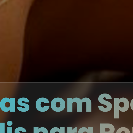
das com S
lis para R