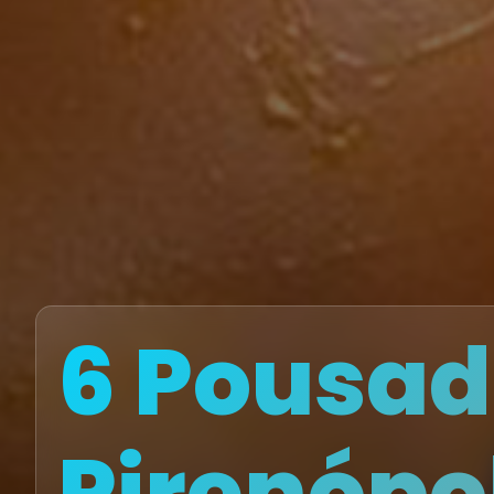
6 Pousa
Pirenópo