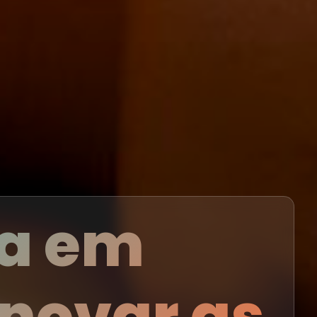
pa em
enovar as