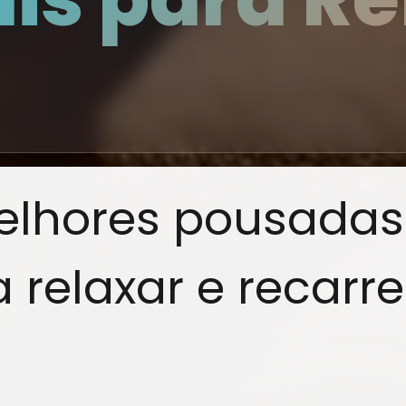
elhores pousada
a relaxar e recarr