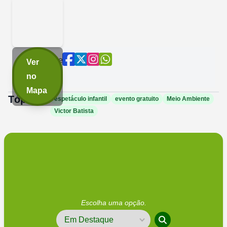
Compartilhe
Ver
agora:
no
Mapa
Tópicos:
espetáculo infantil
evento gratuito
Meio Ambiente
Victor Batista
Escolha uma opção.