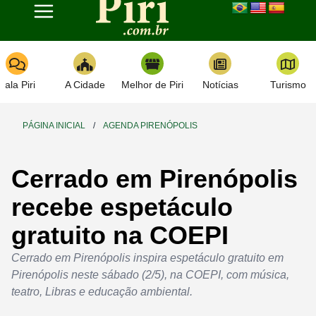
Toggle navigation
Fala Piri
A Cidade
Melhor de Piri
Notícias
Turismo
PÁGINA INICIAL
/
AGENDA PIRENÓPOLIS
Cerrado em Pirenópolis
recebe espetáculo
gratuito na COEPI
Cerrado em Pirenópolis inspira espetáculo gratuito em
Pirenópolis neste sábado (2/5), na COEPI, com música,
teatro, Libras e educação ambiental.