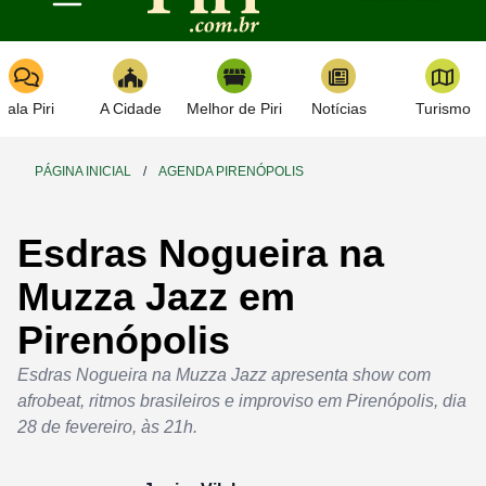
Toggle navigation
Fala Piri
A Cidade
Melhor de Piri
Notícias
Turismo
PÁGINA INICIAL
/
AGENDA PIRENÓPOLIS
Esdras Nogueira na
Muzza Jazz em
Pirenópolis
Esdras Nogueira na Muzza Jazz apresenta show com
afrobeat, ritmos brasileiros e improviso em Pirenópolis, dia
28 de fevereiro, às 21h.