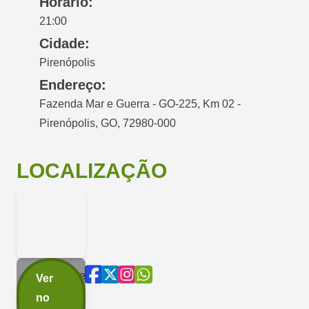
Horário:
21:00
Cidade:
Pirenópolis
Endereço:
Fazenda Mar e Guerra - GO-225, Km 02 -
Pirenópolis, GO, 72980-000
LOCALIZAÇÃO
Compartilhe
Ver
agora:
no