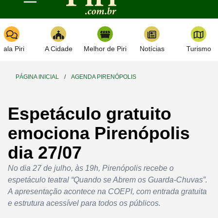
Toggle navigation
Fala Piri
A Cidade
Melhor de Piri
Notícias
Turismo
PÁGINA INICIAL
/
AGENDA PIRENÓPOLIS
Espetáculo gratuito
emociona Pirenópolis
dia 27/07
No dia 27 de julho, às 19h, Pirenópolis recebe o
espetáculo teatral “Quando se Abrem os Guarda-Chuvas”.
A apresentação acontece na COEPI, com entrada gratuita
e estrutura acessível para todos os públicos.