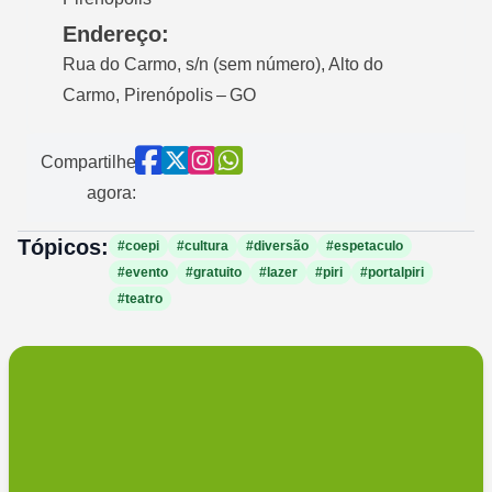
Endereço:
Rua do Carmo, s/n (sem número), Alto do
Carmo, Pirenópolis – GO
Compartilhe
agora:
Tópicos:
#coepi
#cultura
#diversão
#espetaculo
#evento
#gratuito
#lazer
#piri
#portalpiri
#teatro