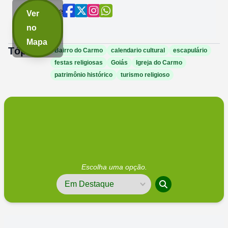
Compartilhe
Ver
agora:
no
Mapa
Tópicos:
Bairro do Carmo
calendario cultural
escapulário
festas religiosas
Goiás
Igreja do Carmo
patrimônio histórico
turismo religioso
Escolha uma opção.