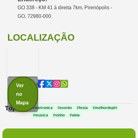
GO 338 - KM 41 à direita 7km, Pirenópolis -
GO, 72980-000
LOCALIZAÇÃO
Compartilhe
Ver
agora:
no
Mapa
Tópicos:
#eletronica
#evento
#festa
#melhordepiri
#musica
#vinho
#wine