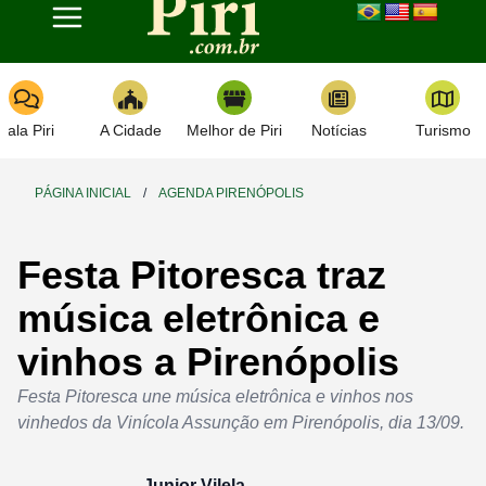
Toggle navigation
Fala Piri
A Cidade
Melhor de Piri
Notícias
Turismo
PÁGINA INICIAL
/
AGENDA PIRENÓPOLIS
Festa Pitoresca traz
música eletrônica e
vinhos a Pirenópolis
Festa Pitoresca une música eletrônica e vinhos nos
vinhedos da Vinícola Assunção em Pirenópolis, dia 13/09.
Junior Vilela