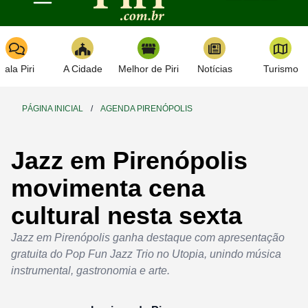
Toggle navigation
Fala Piri
A Cidade
Melhor de Piri
Notícias
Turismo
PÁGINA INICIAL
/
AGENDA PIRENÓPOLIS
Jazz em Pirenópolis
movimenta cena
cultural nesta sexta
Jazz em Pirenópolis ganha destaque com apresentação
gratuita do Pop Fun Jazz Trio no Utopia, unindo música
instrumental, gastronomia e arte.