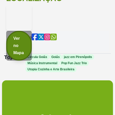
Compartilhe
Ver
agora:
no
Mapa
Tópicos:
Circula Goiás
Goiás
jazz em Pirenópolis
Música Instrumental
Pop Fun Jazz Trio
Utopia Cozinha e Arte Brasileira