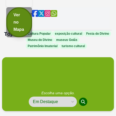
Compartilhe
Ver
agora:
no
Mapa
Tópicos:
Cultura Popular
exposição cultural
Festa do Divino
Museu do Divino
museus Goiás
Patrimônio Imaterial
turismo cultural
Escolha uma opção.