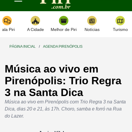
Toggle navigation
Fala Piri
A Cidade
Melhor de Piri
Notícias
Turismo
PÁGINA INICIAL
/
AGENDA PIRENÓPOLIS
Música ao vivo em
Pirenópolis: Trio Regra
3 na Santa Dica
Música ao vivo em Pirenópolis com Trio Regra 3 na Santa
Dica, dias 20 e 21, às 17h. Choro, samba e forró na Rua
do Lazer.