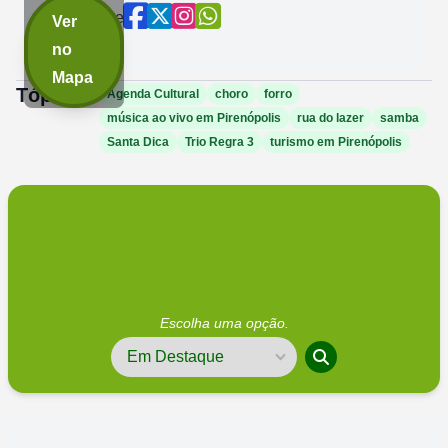
Compartilhe
Ver
agora:
no
Mapa
Tópicos:
Agenda Cultural
choro
forro
música ao vivo em Pirenópolis
rua do lazer
samba
Santa Dica
Trio Regra 3
turismo em Pirenópolis
Escolha uma opção.