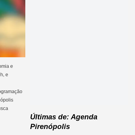
omia e
h, e
rogramação
nópolis
usca
Últimas de: Agenda
Pirenópolis