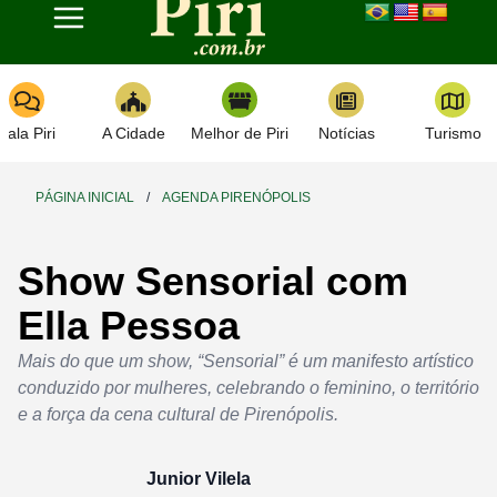
Toggle navigation
Fala Piri
A Cidade
Melhor de Piri
Notícias
Turismo
PÁGINA INICIAL
/
AGENDA PIRENÓPOLIS
Show Sensorial com
Ella Pessoa
Mais do que um show, “Sensorial” é um manifesto artístico
conduzido por mulheres, celebrando o feminino, o território
e a força da cena cultural de Pirenópolis.
Junior Vilela