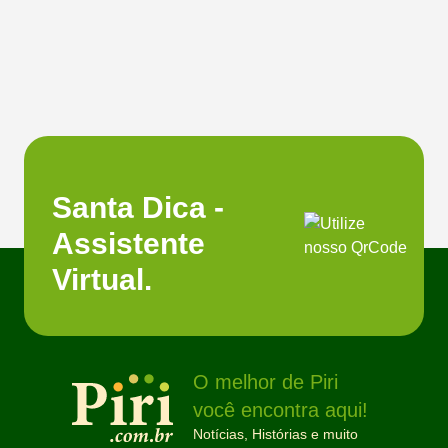
Santa Dica -
Assistente
Virtual.
O melhor de Piri
você encontra aqui!
Notícias, Histórias e muito