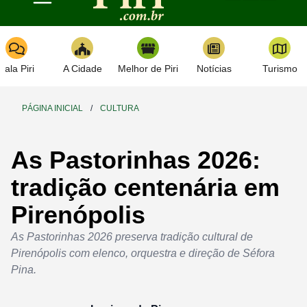
Toggle navigation
Fala Piri
A Cidade
Melhor de Piri
Notícias
Turismo
PÁGINA INICIAL
/
CULTURA
As Pastorinhas 2026:
tradição centenária em
Pirenópolis
As Pastorinhas 2026 preserva tradição cultural de
Pirenópolis com elenco, orquestra e direção de Séfora
Pina.