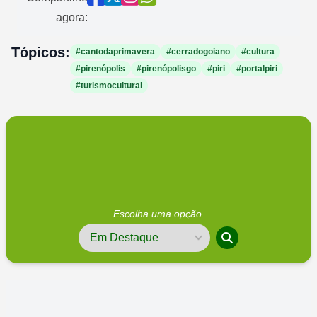
agora:
Tópicos:
#cantodaprimavera
#cerradogoiano
#cultura
#pirenópolis
#pirenópolisgo
#piri
#portalpiri
#turismocultural
Escolha uma opção.