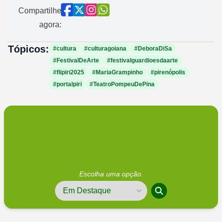
Compartilhe
agora:
Tópicos:
#cultura
#culturagoiana
#DeboraDiSa
#FestivalDeArte
#festivalguardioesdaarte
#flipiri2025
#MariaGrampinho
#pirenópolis
#portalpiri
#TeatroPompeuDePina
Escolha uma opção.