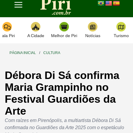
Toggle navigation
Fala Piri
A Cidade
Melhor de Piri
Notícias
Turismo
PÁGINA INICIAL
/
CULTURA
Débora Di Sá confirma
Maria Grampinho no
Festival Guardiões da
Arte
Com raízes em Pirenópolis, a multiartista Débora Di Sá
confirmada no Guardiões da Arte 2025 com o espetáculo