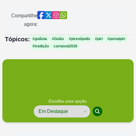
Compartilhe
agora:
Tópicos:
#goiânia
#Goiás
#pirenópolis
#piri
#portalpiri
#tradição
carnaval2026
Escolha uma opção.