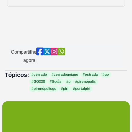
Compartilhe
agora:
Tópicos:
#cerrado
#cerradogoiano
#estrada
#go
#GO338
#Goiás
#p
#pirenópolis
#pirenópolisgo
#piri
#portalpiri