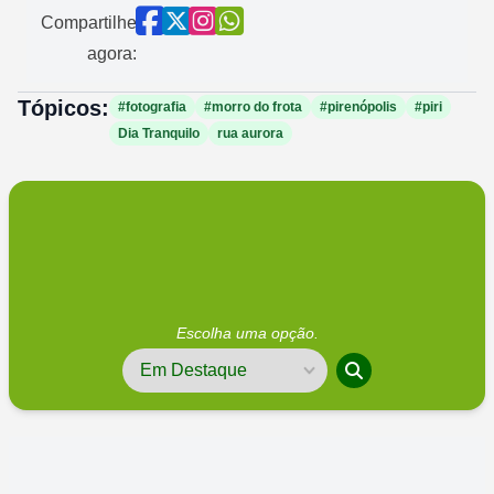
Compartilhe
agora:
Tópicos:
#fotografia
#morro do frota
#pirenópolis
#piri
Dia Tranquilo
rua aurora
Escolha uma opção.