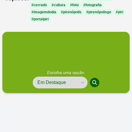
#cerrado
#cultura
#foto
#fotografia
#imagemdodia
#pirenópolis
#pirenópolisgo
#piri
#portalpiri
Escolha uma opção.