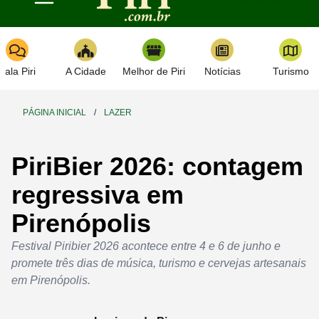
Toggle navigation
Fala Piri
A Cidade
Melhor de Piri
Notícias
Turismo
PÁGINA INICIAL
/
LAZER
PiriBier 2026: contagem
regressiva em
Pirenópolis
Festival Piribier 2026 acontece entre 4 e 6 de junho e
promete três dias de música, turismo e cervejas artesanais
em Pirenópolis.