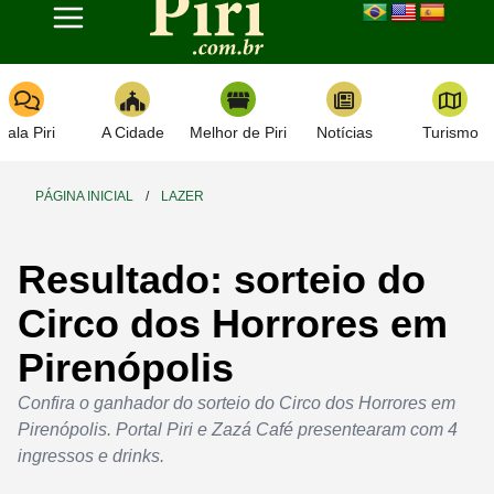
Toggle navigation
Fala Piri
A Cidade
Melhor de Piri
Notícias
Turismo
PÁGINA INICIAL
/
LAZER
Resultado: sorteio do
Circo dos Horrores em
Pirenópolis
Confira o ganhador do sorteio do Circo dos Horrores em
Pirenópolis. Portal Piri e Zazá Café presentearam com 4
ingressos e drinks.