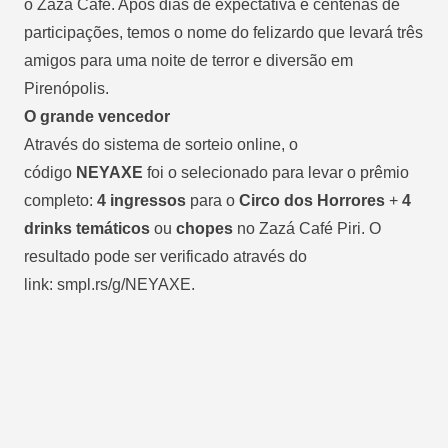
o Zazá Café. Após dias de expectativa e centenas de
participações, temos o nome do felizardo que levará três
amigos para uma noite de terror e diversão em
Pirenópolis.
O grande vencedor
Através do sistema de sorteio online, o
código
NEYAXE
foi o selecionado para levar o prêmio
completo:
4 ingressos
para o
Circo dos Horrores
+
4
drinks temáticos
ou
chopes
no Zazá Café Piri. O
resultado pode ser verificado através do
link:
smpl.rs/g/NEYAXE
.