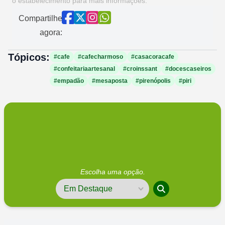
o estabelecimento para mais informações.
Compartilhe
agora:
Tópicos:
#cafe
#cafecharmoso
#casacoracafe
#confeitariaartesanal
#croinssant
#docescaseiros
#empadão
#mesaposta
#pirenópolis
#piri
Escolha uma opção.