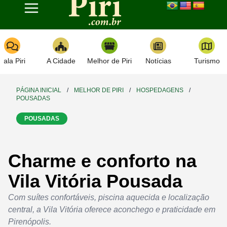
Toggle navigation
Fala Piri
A Cidade
Melhor de Piri
Notícias
Turismo
PÁGINA INICIAL
/
MELHOR DE PIRI
/
HOSPEDAGENS
/
POUSADAS
POUSADAS
Charme e conforto na
Vila Vitória Pousada
Com suítes confortáveis, piscina aquecida e localização
central, a Vila Vitória oferece aconchego e praticidade em
Pirenópolis.