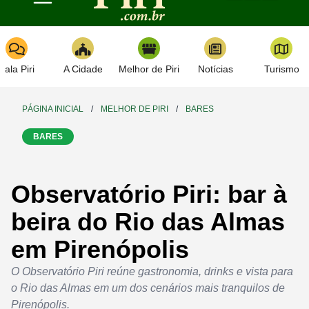
Toggle navigation
Fala Piri
A Cidade
Melhor de Piri
Notícias
Turismo
PÁGINA INICIAL
/
MELHOR DE PIRI
/
BARES
BARES
Observatório Piri: bar à
beira do Rio das Almas
em Pirenópolis
O Observatório Piri reúne gastronomia, drinks e vista para
o Rio das Almas em um dos cenários mais tranquilos de
Pirenópolis.