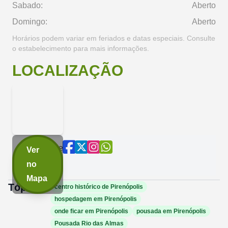
Sabado:
Aberto
Domingo:
Aberto
Horários podem variar em feriados e datas especiais. Consulte
o estabelecimento para mais informações.
LOCALIZAÇÃO
Compartilhe
Ver
agora:
no
Mapa
Tópicos:
centro histórico de Pirenópolis
hospedagem em Pirenópolis
onde ficar em Pirenópolis
pousada em Pirenópolis
Pousada Rio das Almas