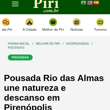
Toggle navigation
Fala Piri
A Cidade
Melhor de Piri
Notícias
Turismo
PÁGINA INICIAL
/
MELHOR DE PIRI
/
HOSPEDAGENS
/
POUSADAS
POUSADAS
Pousada Rio das Almas
une natureza e
descanso em
Pirenópolis