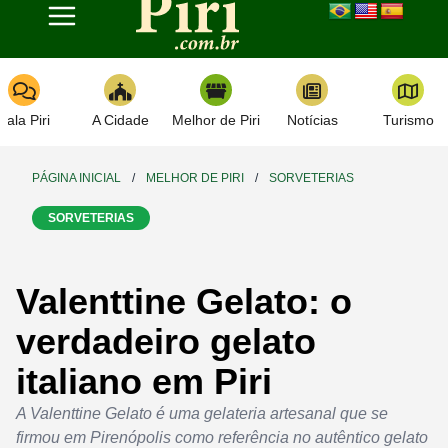
Toggle navigation
Fala Piri
A Cidade
Melhor de Piri
Notícias
Turismo
PÁGINA INICIAL
/
MELHOR DE PIRI
/
SORVETERIAS
SORVETERIAS
Valenttine Gelato: o
verdadeiro gelato
italiano em Piri
A Valenttine Gelato é uma gelateria artesanal que se
firmou em Pirenópolis como referência no autêntico gelato