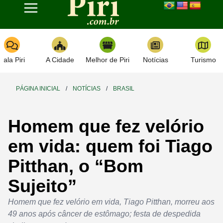
Toggle navigation
Fala Piri
A Cidade
Melhor de Piri
Notícias
Turismo
PÁGINA INICIAL
/
NOTÍCIAS
/
BRASIL
Homem que fez velório
em vida: quem foi Tiago
Pitthan, o “Bom
Sujeito”
Homem que fez velório em vida, Tiago Pitthan, morreu aos
49 anos após câncer de estômago; festa de despedida