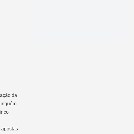
iação da
 ninguém
cinco
e apostas