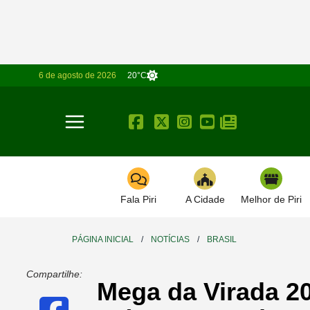
6 de agosto de 2026
20°C
Toggle navigation
Fala Piri
A Cidade
Melhor de Piri
PÁGINA INICIAL
/
NOTÍCIAS
/
BRASIL
Compartilhe:
Mega da Virada 2