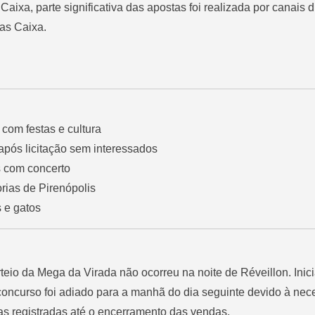
ixa, parte significativa das apostas foi realizada por canais di
ias Caixa.
com festas e cultura
após licitação sem interessados
s com concerto
ias de Pirenópolis
 e gatos
rteio da Mega da Virada não ocorreu na noite de Réveillon. Inic
concurso foi adiado para a manhã do dia seguinte devido à ne
s registradas até o encerramento das vendas.