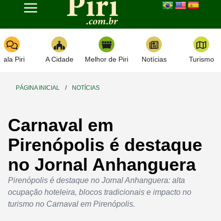
Toggle navigation
Fala Piri
A Cidade
Melhor de Piri
Notícias
Turismo
PÁGINA INICIAL
/
NOTÍCIAS
Carnaval em
Pirenópolis é destaque
no Jornal Anhanguera
Pirenópolis é destaque no Jornal Anhanguera: alta
ocupação hoteleira, blocos tradicionais e impacto no
turismo no Carnaval em Pirenópolis.