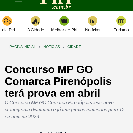
Toggle navigation
Fala Piri
A Cidade
Melhor de Piri
Notícias
Turismo
PÁGINA INICIAL
/
NOTÍCIAS
/
CIDADE
Concurso MP GO
Comarca Pirenópolis
terá prova em abril
O Concurso MP GO Comarca Pirenópolis teve novo
cronograma divulgado e já tem provas marcadas para 12
de abril de 2026.