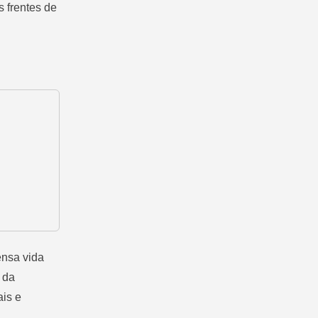
s frentes de
ensa vida
l da
ais e