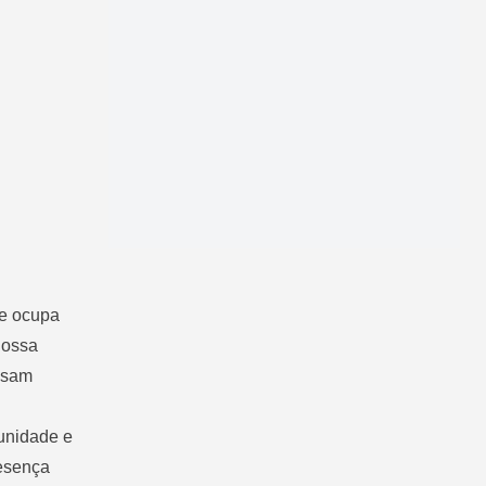
 e ocupa
 Nossa
essam
munidade e
resença