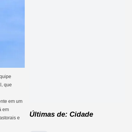
equipe
l, que
mente em um
rá em
Últimas de: Cidade
storais e