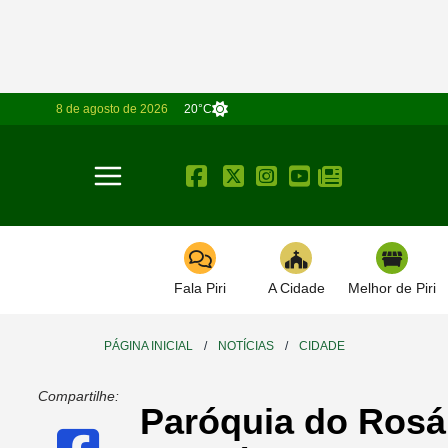
8 de agosto de 2026
20°C
Toggle navigation
Fala Piri
A Cidade
Melhor de Piri
PÁGINA INICIAL
/
NOTÍCIAS
/
CIDADE
Compartilhe:
Paróquia do Rosá