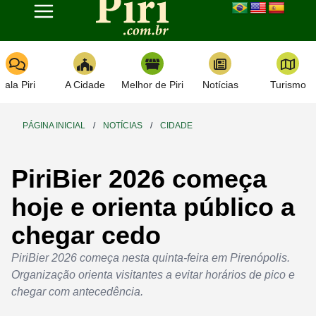
Toggle navigation
Fala Piri
A Cidade
Melhor de Piri
Notícias
Turismo
PÁGINA INICIAL
/
NOTÍCIAS
/
CIDADE
PiriBier 2026 começa
hoje e orienta público a
chegar cedo
PiriBier 2026 começa nesta quinta-feira em Pirenópolis.
Organização orienta visitantes a evitar horários de pico e
chegar com antecedência.