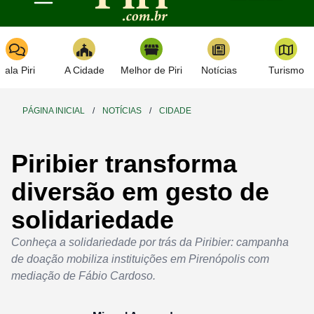
Toggle navigation
Fala Piri
A Cidade
Melhor de Piri
Notícias
Turismo
PÁGINA INICIAL
/
NOTÍCIAS
/
CIDADE
Piribier transforma
diversão em gesto de
solidariedade
Conheça a solidariedade por trás da Piribier: campanha
de doação mobiliza instituições em Pirenópolis com
mediação de Fábio Cardoso.