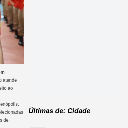
em
o atende
eito ao
enópolis,
Últimas de: Cidade
selecionadas
es de