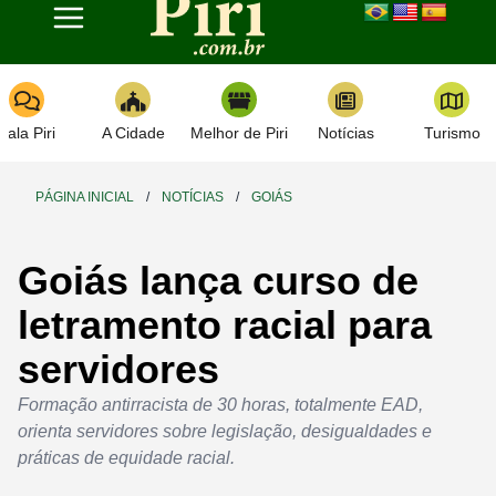
Toggle navigation
Fala Piri
A Cidade
Melhor de Piri
Notícias
Turismo
PÁGINA INICIAL
/
NOTÍCIAS
/
GOIÁS
Goiás lança curso de
letramento racial para
servidores
Formação antirracista de 30 horas, totalmente EAD,
orienta servidores sobre legislação, desigualdades e
práticas de equidade racial.