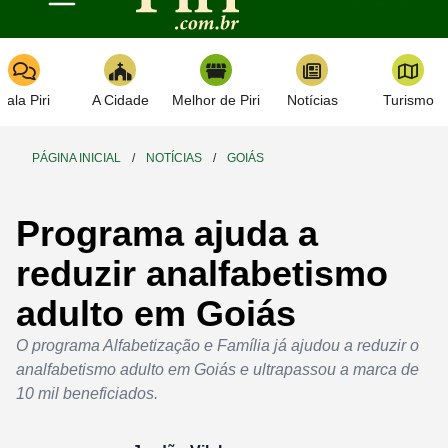
Toggle navigation
Fala Piri
A Cidade
Melhor de Piri
Notícias
Turismo
PÁGINA INICIAL
/
NOTÍCIAS
/
GOIÁS
Programa ajuda a
reduzir analfabetismo
adulto em Goiás
O programa Alfabetização e Família já ajudou a reduzir o
analfabetismo adulto em Goiás e ultrapassou a marca de
10 mil beneficiados.