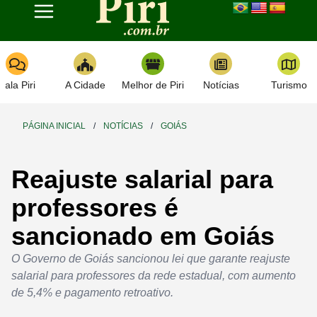
Toggle navigation
Fala Piri
A Cidade
Melhor de Piri
Notícias
Turismo
PÁGINA INICIAL
/
NOTÍCIAS
/
GOIÁS
Reajuste salarial para
professores é
sancionado em Goiás
O Governo de Goiás sancionou lei que garante reajuste
salarial para professores da rede estadual, com aumento
de 5,4% e pagamento retroativo.