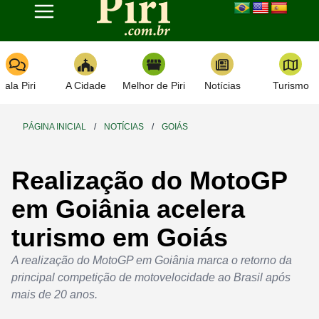
Toggle navigation
Fala Piri
A Cidade
Melhor de Piri
Notícias
Turismo
PÁGINA INICIAL
/
NOTÍCIAS
/
GOIÁS
Realização do MotoGP
em Goiânia acelera
turismo em Goiás
A realização do MotoGP em Goiânia marca o retorno da
principal competição de motovelocidade ao Brasil após
mais de 20 anos.