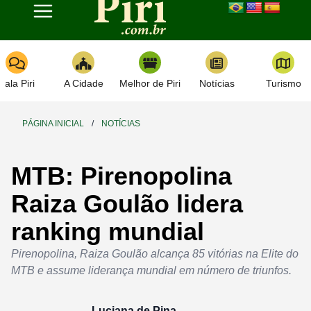
Toggle navigation
Fala Piri
A Cidade
Melhor de Piri
Notícias
Turismo
PÁGINA INICIAL
/
NOTÍCIAS
MTB: Pirenopolina
Raiza Goulão lidera
ranking mundial
Pirenopolina, Raiza Goulão alcança 85 vitórias na Elite do
MTB e assume liderança mundial em número de triunfos.
Luciana de Pina