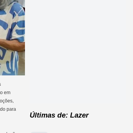
s
do em
moções,
ado para
Últimas de: Lazer