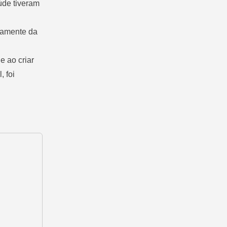
úde tiveram
enamente da
e ao criar
 foi