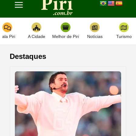
Toggle navigation
Fala Piri
A Cidade
Melhor de Piri
Notícias
Turismo
Destaques