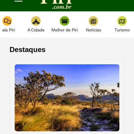
Toggle navigation
Fala Piri
A Cidade
Melhor de Piri
Notícias
Turismo
Destaques