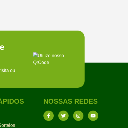
te
isita ou
ÁPIDOS
NOSSAS REDES
orteios