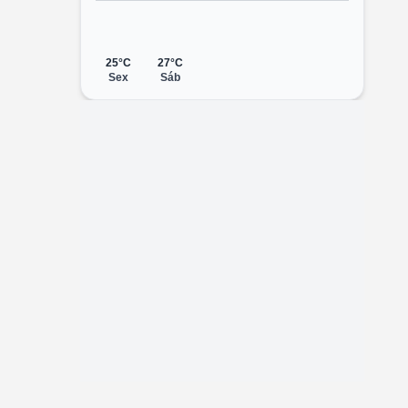
25°C
27°C
Sex
Sáb