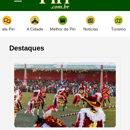
Toggle navigation
Fala Piri
A Cidade
Melhor de Piri
Notícias
Turismo
Destaques