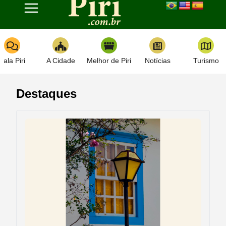
Toggle navigation
Fala Piri
A Cidade
Melhor de Piri
Notícias
Turismo
Destaques