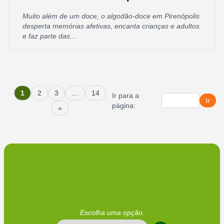
Muito além de um doce, o algodão-doce em Pirenópolis
desperta memórias afetivas, encanta crianças e adultos
e faz parte das...
1
2
3
…
14
Ir para a
Ir
página:
»
Escolha uma opção.