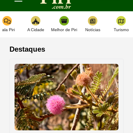
Toggle navigation
Fala Piri
A Cidade
Melhor de Piri
Notícias
Turismo
Destaques