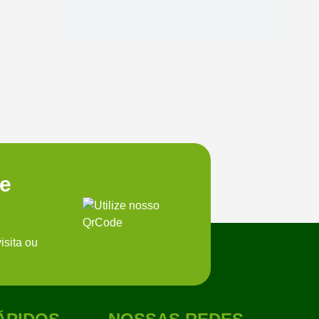
te
isita ou