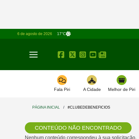
6 de agosto de 2026
17°C
Toggle navigation
Fala Piri
A Cidade
Melhor de Piri
PÁGINA INICIAL
/
#CLUBEDEBENEFICIOS
CONTEÚDO NÃO ENCONTRADO
Nenhum conteúdo correspondeu à sua solicitação.