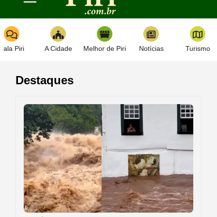
Toggle navigation
Fala Piri
A Cidade
Melhor de Piri
Notícias
Turismo
Destaques