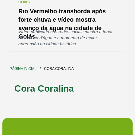
GOIÁS
Rio Vermelho transborda após
forte chuva e vídeo mostra
avanço da água na cidade de
Vídeo publicado nas redes sociais mostra a força
Goiás
da cabeça d’água e o momento de maior
apreensão na cidade histórica
PÁGINA INICIAL
/
CORA CORALINA
Cora Coralina