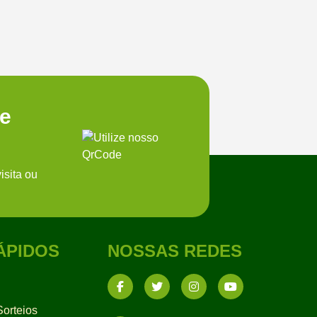
te
isita ou
ÁPIDOS
NOSSAS REDES
orteios