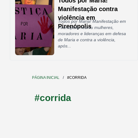
Todos por Maria!
Manifestação contra
violência em
Todos por Maria! Manifestação em
Pirenópolis
Pirenópolis reuniu mulheres,
moradores e lideranças em defesa
de Maria e contra a violência,
após...
PÁGINA INICIAL
/
#CORRIDA
#corrida