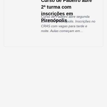
Curso de Padeiro abre
2ª turma com
inscrições em
Curso de Padeiro abre segunda
Pirenópolis
turma em Pirenópolis. Inscrições no
CRAS com vagas para tarde e
noite. Aulas começam em...