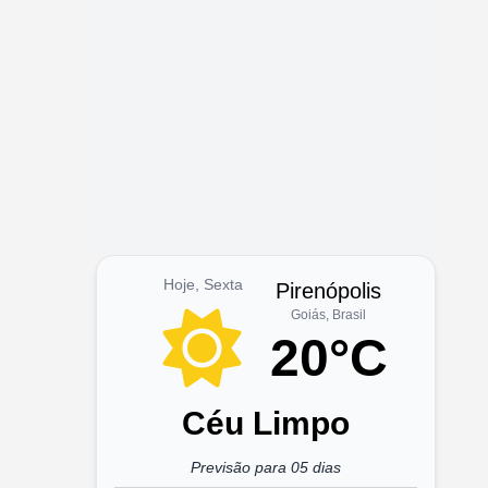
Hoje, Sexta
Pirenópolis
Goiás, Brasil
20°C
Céu Limpo
Previsão para 05 dias