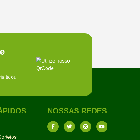
te
isita ou
ÁPIDOS
NOSSAS REDES
orteios